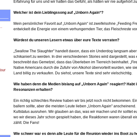
Erfahrung für uns und wir hatten das Gefühl, als hätten wir nie aufgehört
Welcher ist dein Lieblingssong auf „Unborn Again“?
Mein persönlicher Favorit auf „Unborn Again“ ist zweifelsohne „Feeding F
..
entwickelt die Energie von einem verhungernden Tier, das Fleischreste vo
Würdest du unseren Lesern etwas über eure Texte verraten?
„Swallow The Slaughter" handelt davon, dass ein Underdog langsam aber
schikaniert zu werden. In drei verschiedenen Stories wird dargestellt, wa
beschreibt das Gemetzel, dass das Überleben im Tierreich beinhaltet. „Fire
Native Americans durch die Zufuhr von Alkohol übervorteilt wurden, wie si
Tour
Land billig zu verkaufen. Du siehst, unsere Texte sind sehr vielschichtig.
Wie haben denn die Medien bislang auf „Unborn Again" reagiert? Habt 
Resonanzen erhalten?
Ein richtig schlechtes Review haben wir bis jetzt noch nicht bekommen. 
ballern sollte, aber die meisten Leute lieben „Unborn Again" anscheinend. 
Kultstatus ausruhen. Wir glauben an das, was wir machen und ihr solltet 
wo wir dieses Jahr schon gespielt haben, die Reaktionen waren überall ei
zählt. Die Fans!
Wie schwer war es denn alle Leute für die Reunion wieder ins Boot zu 