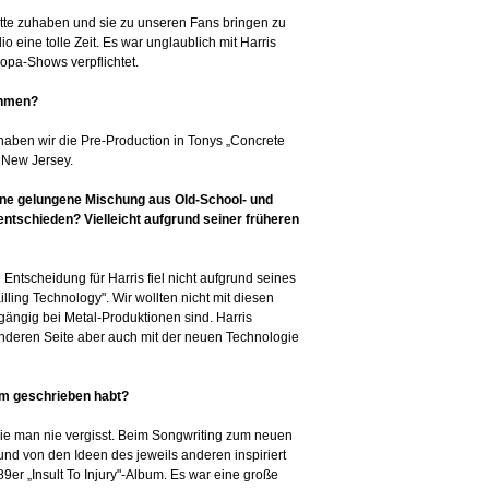
atte zuhaben und sie zu unseren Fans bringen zu
 eine tolle Zeit. Es war unglaublich mit Harris
opa-Shows verpflichtet.
ehmen?
aben wir die Pre-Production in Tonys „Concrete
 New Jersey.
 eine gelungene Mischung aus Old-School- und
entschieden? Vielleicht aufgrund seiner früheren
e Entscheidung für Harris fiel nicht aufgrund seines
ling Technology". Wir wollten nicht mit diesen
ängig bei Metal-Produktionen sind. Harris
anderen Seite aber auch mit der neuen Technologie
um geschrieben habt?
e man nie vergisst. Beim Songwriting zum neuen
nd von den Ideen des jeweils anderen inspiriert
er „Insult To Injury"-Album. Es war eine große