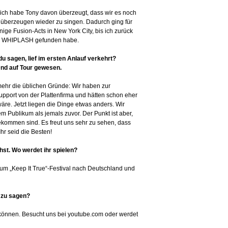
nd ich habe Tony davon überzeugt, dass wir es noch
h überzeugen wieder zu singen. Dadurch ging für
ige Fusion-Acts in New York City, bis ich zurück
and WHIPLASH gefunden habe.
sagen, lief im ersten Anlauf verkehrt?
end auf Tour gewesen.
elmehr die üblichen Gründe: Wir haben zur
Support von der Plattenfirma und hätten schon eher
re. Jetzt liegen die Dinge etwas anders. Wir
 Publikum als jemals zuvor. Der Punkt ist aber,
kommen sind. Es freut uns sehr zu sehen, dass
hr seid die Besten!
st. Wo werdet ihr spielen?
zum „Keep It True“-Festival nach Deutschland und
s zu sagen?
u können. Besucht uns bei youtube.com oder werdet