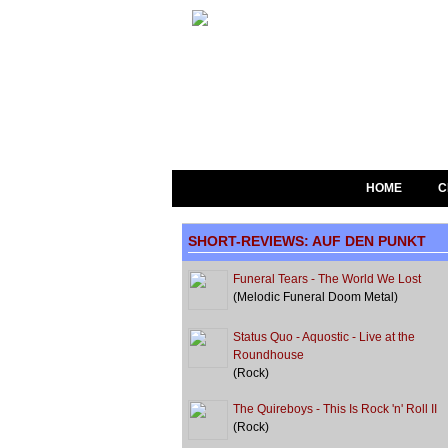
HOME
C
SHORT-REVIEWS: AUF DEN PUNKT
Funeral Tears - The World We Lost
(Melodic Funeral Doom Metal)
Status Quo - Aquostic - Live at the
Roundhouse
(Rock)
The Quireboys - This Is Rock 'n' Roll II
(Rock)