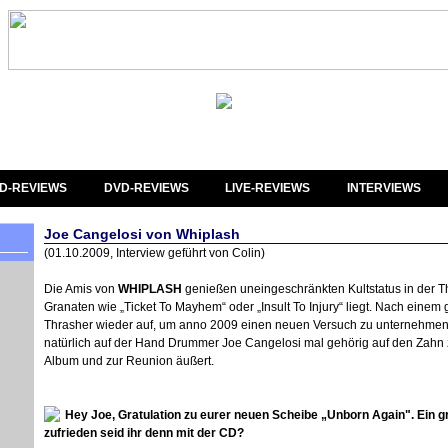
D-REVIEWS
DVD-REVIEWS
LIVE-REVIEWS
INTERVIEWS
Joe Cangelosi von Whiplash
(01.10.2009, Interview geführt von Colin)
Die Amis von
WHIPLASH
genießen uneingeschränkten Kultstatus in der Th
Granaten wie „Ticket To Mayhem“ oder „Insult To Injury“ liegt. Nach einem
Thrasher wieder auf, um anno 2009 einen neuen Versuch zu unternehmen,
natürlich auf der Hand Drummer Joe Cangelosi mal gehörig auf den Zahn 
Album und zur Reunion äußert.
Hey Joe, Gratulation zu eurer neuen Scheibe „Unborn Again". Ein g
zufrieden seid ihr denn mit der CD?