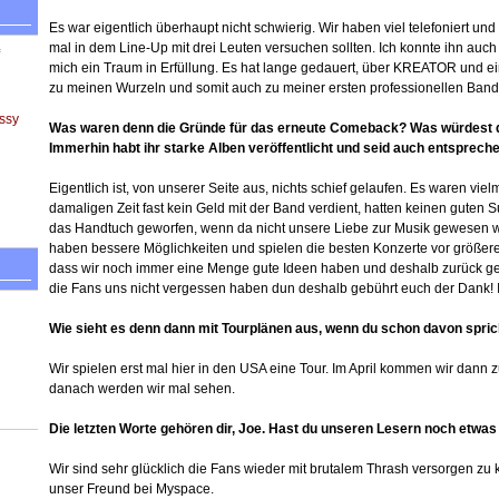
Es war eigentlich überhaupt nicht schwierig. Wir haben viel telefoniert u
mal in dem Line-Up mit drei Leuten versuchen sollten. Ich konnte ihn auc
mich ein Traum in Erfüllung. Es hat lange gedauert, über KREATOR und ein
zu meinen Wurzeln und somit auch zu meiner ersten professionellen B
ssy
Was waren denn die Gründe für das erneute Comeback? Was würdest du 
Immerhin habt ihr starke Alben veröffentlicht und seid auch entsprech
Eigentlich ist, von unserer Seite aus, nichts schief gelaufen. Es waren vi
damaligen Zeit fast kein Geld mit der Band verdient, hatten keinen guten 
das Handtuch geworfen, wenn da nicht unsere Liebe zur Musik gewesen wä
haben bessere Möglichkeiten und spielen die besten Konzerte vor größerem
dass wir noch immer eine Menge gute Ideen haben und deshalb zurück ge
die Fans uns nicht vergessen haben dun deshalb gebührt euch der Dank! I
Wie sieht es denn dann mit Tourplänen aus, wenn du schon davon sprich
Wir spielen erst mal hier in den USA eine Tour. Im April kommen wir dann 
danach werden wir mal sehen.
Die letzten Worte gehören dir, Joe. Hast du unseren Lesern noch etwa
Wir sind sehr glücklich die Fans wieder mit brutalem Thrash versorgen z
unser Freund bei Myspace.