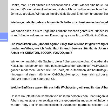
Danke, man. Es ist einfach ein sensationelles Gefühl wieder eine neue Pl
können. Wir sind absolut zufrieden mit dem Album und hatten auch im Studio
Johns zu arbeiten. Wir haben ihn direkt als Sound-Engineer für unsere Eur
Wie lange habt ihr gebraucht um die Scheibe zu schreiben und aufzun
Wir haben alles in allem ungefähr siebzehn Wochen gebraucht. Zunächst h
Island“-Studio aufgenommen. Danach ging es ins Mozart-Studio in Clifton,
Die Produktion von „Unborn Again" klingt trocken und ist gleichzeitig
modernen Vibes, wie ich finde. Habt ihr euch bewusst für Harris Johns 
Arbeit mit KREATOR, SODOM, VOIVOD, etc.?
Wir kennen natürlich die Sachen, die er früher produziert hat. Klar. Aber di
Kultstatus. Ich persönlich liebe beispielsweise den Sound von VOIVODs „Kil
ganzen modernen Sachen wie Pro-Tools, etc. aufnehmen, die heutzutage g
hingegen hat einen natürlichen Old-School-Anspruch, kennt sich auf der 
aus. Wir lieben den Sound der CD.
Welche Einflüsse waren für euch die Wichtigsten, während ihr das Alb
Unsere Haupteinflüsse kommen von unseren persönlichen Erfahrungen, di
Album war es aber eher so, dass wir uns gegenseitig angestachelt haben u
wurden. Tony und ich haben nicht mehr zusammen gearbeitet seit dem 1989