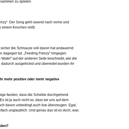
 zusammen zu spielen.
renzy“. Der Song geht rasend nach vorne und
n einem Knochen reißt.
 sicher die Schnauze voll davon hat andauernd
s er dagegen tut. „Feeding Frenzy" hingegen
 Water" auf der anderen Seite beschreibt, wie die
e dadurch ausgetrickst und überredet wurden ihr
ihr mehr positive oder mehr negative
Einige fanden, dass die Scheibe durchgehend
Es ist ja auch nicht so, dass wir uns auf dem
euch davon unbedingt auch live überzeugen. Egal,
nfach unglaublich. Und genau das ist es doch, was
holen?