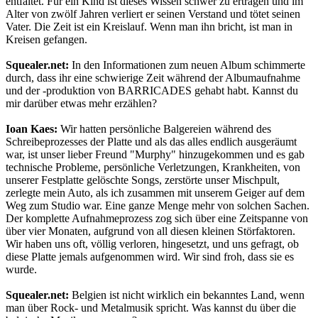
entfaltet. Für ein Kind ist dieses Wissen schwer zu ertragen und im
Alter von zwölf Jahren verliert er seinen Verstand und tötet seinen
Vater. Die Zeit ist ein Kreislauf. Wenn man ihn bricht, ist man in
Kreisen gefangen.
Squealer.net:
In den Informationen zum neuen Album schimmerte
durch, dass ihr eine schwierige Zeit während der Albumaufnahme
und der -produktion von BARRICADES gehabt habt. Kannst du
mir darüber etwas mehr erzählen?
Ioan Kaes:
Wir hatten persönliche Balgereien während des
Schreibeprozesses der Platte und als das alles endlich ausgeräumt
war, ist unser lieber Freund "Murphy" hinzugekommen und es gab
technische Probleme, persönliche Verletzungen, Krankheiten, von
unserer Festplatte gelöschte Songs, zerstörte unser Mischpult,
zerlegte mein Auto, als ich zusammen mit unserem Geiger auf dem
Weg zum Studio war. Eine ganze Menge mehr von solchen Sachen.
Der komplette Aufnahmeprozess zog sich über eine Zeitspanne von
über vier Monaten, aufgrund von all diesen kleinen Störfaktoren.
Wir haben uns oft, völlig verloren, hingesetzt, und uns gefragt, ob
diese Platte jemals aufgenommen wird. Wir sind froh, dass sie es
wurde.
Squealer.net:
Belgien ist nicht wirklich ein bekanntes Land, wenn
man über Rock- und Metalmusik spricht. Was kannst du über die