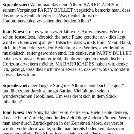
Squealer.net:
Wenn man das neue Album BARRICADES mit
seinem Vorgänger PARTY BULLET vergleicht, bemerkt man, dass
das neue wesentlich reifer ist. Was denkst du ist der
Hauptunterschied zwischen den beiden Alben?
Ioan Kaes:
Gut, es waren zwei Jahre des Aufwachsens. Wie du
schon feststelltest, hört sich die neue Platte gereifter an - dies liegt
wohl ein kleinwenig an der Tatsache, dass wir als Fünf-Mann-Band,
nicht im Sinne der sozialen Bedeutung des Wortes, aber definitiv
musikalisch, reifer geworden sind. Ich denke, mit PARTY BULLET
haben wir uns als Band erprobt, die ihren eigenen musikalischen
Horizont erweitern möchte. Mit BARRICADES haben wir, denke
ich, gezeigt, dass dies nicht mehr etwas ist, das wir wollen, sondern
etwas, das wir tun.
Squealer.net:
Der längste Song des Albums nennt sich "Jaguar"
und überzeugt durch seine großartige Vielfalt und seinen
wunderschönen Hooklines. Um was dreht sich in dem Stück
inhaltlich?
Ioan Kaes:
Der Song handelt vom Zeitreisen. Viele Leute denken,
dass sie beim Zurückgehen in der Zeit Dinge ändern können. Wenn
man aber durch Zurückgehen in der Zeit einen Mord, der verübt
wurde, verhindern wollte, sollte man bereits bedenken, dass man
versagen würde. Der Mord ist geschehen und alles was man