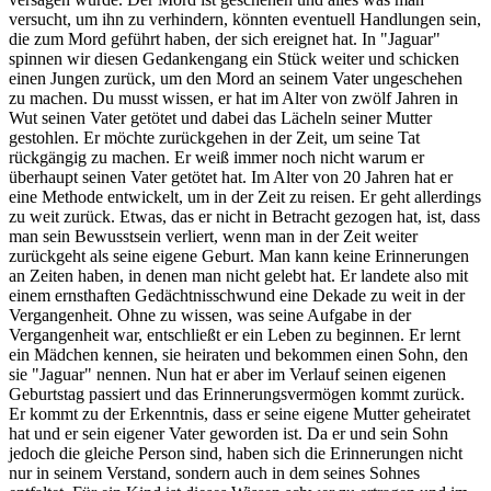
versucht, um ihn zu verhindern, könnten eventuell Handlungen sein,
die zum Mord geführt haben, der sich ereignet hat. In "Jaguar"
spinnen wir diesen Gedankengang ein Stück weiter und schicken
einen Jungen zurück, um den Mord an seinem Vater ungeschehen
zu machen. Du musst wissen, er hat im Alter von zwölf Jahren in
Wut seinen Vater getötet und dabei das Lächeln seiner Mutter
gestohlen. Er möchte zurückgehen in der Zeit, um seine Tat
rückgängig zu machen. Er weiß immer noch nicht warum er
überhaupt seinen Vater getötet hat. Im Alter von 20 Jahren hat er
eine Methode entwickelt, um in der Zeit zu reisen. Er geht allerdings
zu weit zurück. Etwas, das er nicht in Betracht gezogen hat, ist, dass
man sein Bewusstsein verliert, wenn man in der Zeit weiter
zurückgeht als seine eigene Geburt. Man kann keine Erinnerungen
an Zeiten haben, in denen man nicht gelebt hat. Er landete also mit
einem ernsthaften Gedächtnisschwund eine Dekade zu weit in der
Vergangenheit. Ohne zu wissen, was seine Aufgabe in der
Vergangenheit war, entschließt er ein Leben zu beginnen. Er lernt
ein Mädchen kennen, sie heiraten und bekommen einen Sohn, den
sie "Jaguar" nennen. Nun hat er aber im Verlauf seinen eigenen
Geburtstag passiert und das Erinnerungsvermögen kommt zurück.
Er kommt zu der Erkenntnis, dass er seine eigene Mutter geheiratet
hat und er sein eigener Vater geworden ist. Da er und sein Sohn
jedoch die gleiche Person sind, haben sich die Erinnerungen nicht
nur in seinem Verstand, sondern auch in dem seines Sohnes