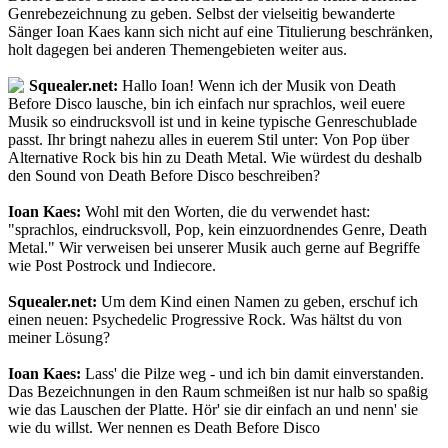
Genrebezeichnung zu geben. Selbst der vielseitig bewanderte
Sänger Ioan Kaes kann sich nicht auf eine Titulierung beschränken,
holt dagegen bei anderen Themengebieten weiter aus.
Squealer.net:
Hallo Ioan! Wenn ich der Musik von Death
Before Disco lausche, bin ich einfach nur sprachlos, weil euere
Musik so eindrucksvoll ist und in keine typische Genreschublade
passt. Ihr bringt nahezu alles in euerem Stil unter: Von Pop über
Alternative Rock bis hin zu Death Metal. Wie würdest du deshalb
den Sound von Death Before Disco beschreiben?
Ioan Kaes:
Wohl mit den Worten, die du verwendet hast:
"sprachlos, eindrucksvoll, Pop, kein einzuordnendes Genre, Death
Metal." Wir verweisen bei unserer Musik auch gerne auf Begriffe
wie Post Postrock und Indiecore.
Squealer.net:
Um dem Kind einen Namen zu geben, erschuf ich
einen neuen: Psychedelic Progressive Rock. Was hältst du von
meiner Lösung?
Ioan Kaes:
Lass' die Pilze weg - und ich bin damit einverstanden.
Das Bezeichnungen in den Raum schmeißen ist nur halb so spaßig
wie das Lauschen der Platte. Hör' sie dir einfach an und nenn' sie
wie du willst. Wer nennen es Death Before Disco