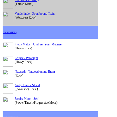
Eradicator - Slavery
(Thrash Metal)
Vanderlinde - Southbound Train
(Westcoast Rock)
CD-REVIEWS
Pretty Maids - Undress Your Madness
(Heavy Rock)
Eclipse - Paradigm
(Heavy Rock)
Nazareth - Tattooed on my Brain
(Rock)
Andy Jones - Shield
((Acoustic) Rock )
Jacobs Moor - Self
(Power/Thrash/Progressive Metal)