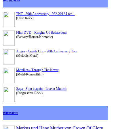
DVD-REVIEWS
TNT - 30th Anniversary 1982-2012 Live...
(Hard Rock)
Film-DVD - Knights Of Badassdom
(Fantasy/Horror/Komödie)
Angra - Angels Cry – 20th Anniversary Tour
(Melodic Metal)
Metallica - Through The Never
(Metal/Konzertfilm)
Saga - Spin it again - Live in Munich
(Progressive Rock)
INTERVIEWS
Markus und Hene Muther von Crown Of Glory