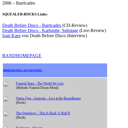
2006 – Barricades
SQUEALER-ROCKS Links:
Death Before Disco - Barricades
(CD-Review)
Death Before Disco - Karlsruhe, Substage
(Live-Review)
Ioan Kaes
von Death Before Disco (Interview)
BANDHOMEPAGE
SHORT-REVIEWS: AUF DEN PUNKT
Funeral Tears - The World We Lost
(Melodic Funeral Doom Metal)
Status Quo - Aquostic - Live at the Roundhouse
(Rock)
The Quireboys - This Is Rock 'n' Roll II
(Rock)