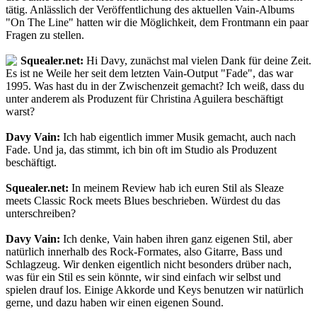
tätig. Anlässlich der Veröffentlichung des aktuellen Vain-Albums
"On The Line" hatten wir die Möglichkeit, dem Frontmann ein paar
Fragen zu stellen.
Squealer.net:
Hi Davy, zunächst mal vielen Dank für deine Zeit.
Es ist ne Weile her seit dem letzten Vain-Output "Fade", das war
1995. Was hast du in der Zwischenzeit gemacht? Ich weiß, dass du
unter anderem als Produzent für Christina Aguilera beschäftigt
warst?
Davy Vain:
Ich hab eigentlich immer Musik gemacht, auch nach
Fade. Und ja, das stimmt, ich bin oft im Studio als Produzent
beschäftigt.
Squealer.net:
In meinem Review hab ich euren Stil als Sleaze
meets Classic Rock meets Blues beschrieben. Würdest du das
unterschreiben?
Davy Vain:
Ich denke, Vain haben ihren ganz eigenen Stil, aber
natürlich innerhalb des Rock-Formates, also Gitarre, Bass und
Schlagzeug. Wir denken eigentlich nicht besonders drüber nach,
was für ein Stil es sein könnte, wir sind einfach wir selbst und
spielen drauf los. Einige Akkorde und Keys benutzen wir natürlich
gerne, und dazu haben wir einen eigenen Sound.