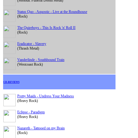
(Melodic Funeral Doom Metal)
Status Quo - Aquostic - Live at the Roundhouse
(Rock)
The Quireboys - This Is Rock 'n' Roll II
(Rock)
Eradicator - Slavery
(Thrash Metal)
Vanderlinde - Southbound Train
(Westcoast Rock)
CD-REVIEWS
Pretty Maids - Undress Your Madness
(Heavy Rock)
Eclipse - Paradigm
(Heavy Rock)
Nazareth - Tattooed on my Brain
(Rock)