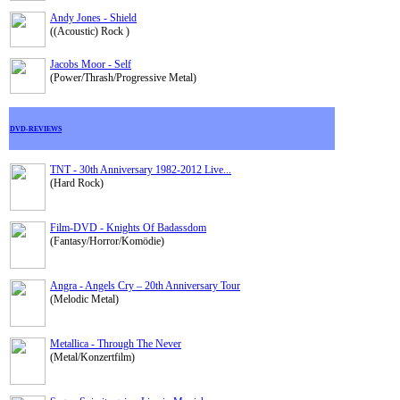
Andy Jones - Shield
((Acoustic) Rock )
Jacobs Moor - Self
(Power/Thrash/Progressive Metal)
DVD-REVIEWS
TNT - 30th Anniversary 1982-2012 Live...
(Hard Rock)
Film-DVD - Knights Of Badassdom
(Fantasy/Horror/Komödie)
Angra - Angels Cry – 20th Anniversary Tour
(Melodic Metal)
Metallica - Through The Never
(Metal/Konzertfilm)