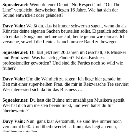
Squealer.net:
Wenn du euer Debut "No Respect" mit "On The
Line" vergleicht, dazwischen liegen 16 Jahre. Wie hat sich der
Sound entwickelt oder geändert?
Davy Vain:
Weißt du, das ist immer schwer zu sagen, wenn du als
Künstler deine eigenen Sachen beurteilen sollst. Eigentlich schreibe
ich einfach Songs und nehme sie auf, heute genau wie damals. Ich
versuche, sowohl die Leute als auch unsere Band zu bewegen.
Squealer.net:
Du bist jetzt seit 20 Jahren im Geschäft, als Musiker
und Produzent. Was hat sich geändert? Ist das-Business
professioneller geworden? Und sind die Parties noch so wild wie
früher?
Davy Vain:
Um die Wahrheit zu sagen: Ich liege hier gerade im
Bett mit einer super-heißen Frau, die mir in Reizwäsche Tee serviert.
Wer interessiert sich da für das Business …
Squealer.net:
Du hast die Bühne mit unzähligen Musikern geteilt.
Wer hat dich am meisten beeindruckt, und wen hältst du für
überbewertet?
Davy Vain:
Nun, ganz klar Aerosmith, sie sind live immer noch
verdammt heiß. Und überbewertet … hmm, das liegt an euch,
darüber zu urteilen.